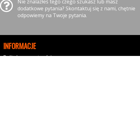
Nie znalazłeś tego czego szukasz lub masz
dodatkowe pytania? Skontaktuj się z nami, chętnie
odpowiemy na Twoje pytania.
INFORMACJE
Polityka prywatności
Polityka cookies
Klauzula informacyjna RODO
Reklamacje
GODZINY OTWARCIA
10:00-16:00 - Poniedziałek
10:00-16:00 - Wtorek
10:00-16:00 - Środa
10:00-16:00 - Czwartek
10:00-16:00 - Piątek
10:00-14:00 - Sobota