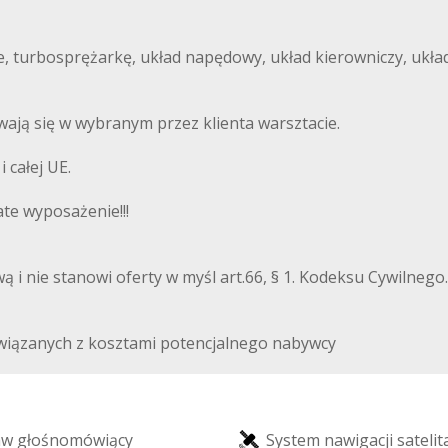
e, turbosprężarkę, układ napędowy, układ kierowniczy, ukł
ają się w wybranym przez klienta warsztacie.
i całej UE.
te wyposażenie!!!
wą i nie stanowi oferty w myśl art.66, § 1. Kodeksu Cywilne
wiązanych z kosztami potencjalnego nabywcy
a
w
g
ł
o
ś
n
o
m
ó
w
i
ą
c
y
S
y
s
t
e
m
n
a
w
i
g
a
c
j
i
s
a
t
e
l
i
t