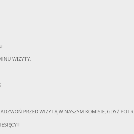
iu
INU WIZYTY.
%
ADZWOŃ PRZED WIZYTĄ W NASZYM KOMISIE, GDYŻ POTRZ
SIĘCY!!!