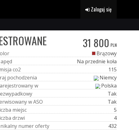
Zaloguj się
REJESTROWANE
31 800
PLN
o
l
o
r
Brązowy
N
a
p
ę
d
Na przednie koła
m
i
s
j
a
c
o
2
115
r
a
j
p
o
c
h
o
d
z
e
n
i
a
Niemcy
a
r
e
j
e
s
t
r
o
w
a
n
y
w
Polska
e
z
w
y
p
a
d
k
o
w
y
Tak
e
r
w
i
s
o
w
a
n
y
w
A
S
O
Tak
i
c
z
b
a
m
i
e
j
s
c
5
i
c
z
b
a
d
r
z
w
i
4
U
n
i
k
a
l
n
y
n
u
m
e
r
o
f
e
r
t
y
432