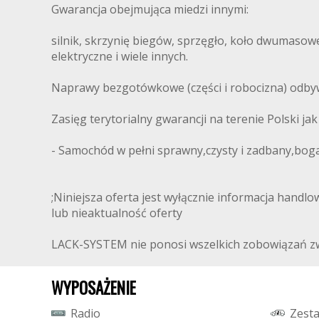
Gwarancja obejmująca miedzi innymi:
silnik, skrzynię biegów, sprzęgło, koło dwumasow
elektryczne i wiele innych.
Naprawy bezgotówkowe (części i robocizna) odbyw
Zasięg terytorialny gwarancji na terenie Polski jak 
- Samochód w pełni sprawny,czysty i zadbany,boga
;Niniejsza oferta jest wyłącznie informacja handlo
lub nieaktualność oferty
LACK-SYSTEM nie ponosi wszelkich zobowiązań z
WYPOSAŻENIE
R
a
d
i
o
Z
e
s
t