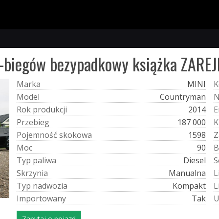
 6-biegów bezypadkowy książka ZA
M
a
r
k
a
MINI
K
M
o
d
e
l
Countryman
R
o
k
p
r
o
d
u
k
c
j
i
2014
E
P
r
z
e
b
i
e
g
187 000
K
P
o
j
e
m
n
o
ś
ć
s
k
o
k
o
w
a
1598
Z
M
o
c
90
B
T
y
p
p
a
l
i
w
a
Diesel
S
S
k
r
z
y
n
i
a
Manualna
L
T
y
p
n
a
d
w
o
z
i
a
Kompakt
L
I
m
p
o
r
t
o
w
a
n
y
Tak
Zapytaj o pojazd