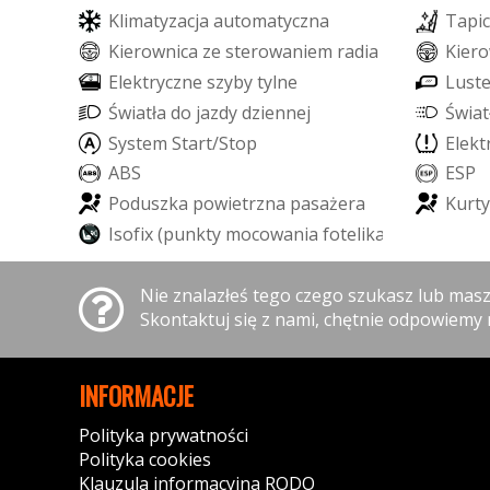
K
l
i
m
a
t
y
z
a
c
j
a
a
u
t
o
m
a
t
y
c
z
n
a
T
a
p
i
c
K
i
e
r
o
w
n
i
c
a
z
e
s
t
e
r
o
w
a
n
i
e
m
r
a
d
i
a
K
i
e
r
o
E
l
e
k
t
r
y
c
z
n
e
s
z
y
b
y
t
y
l
n
e
L
u
s
t
Ś
w
i
a
t
ł
a
d
o
j
a
z
d
y
d
z
i
e
n
n
e
j
Ś
w
i
a
t
S
y
s
t
e
m
S
t
a
r
t
/
S
t
o
p
E
l
e
k
t
A
B
S
E
S
P
P
o
d
u
s
z
k
a
p
o
w
i
e
t
r
z
n
a
p
a
s
a
ż
e
r
a
K
u
r
t
y
I
s
o
f
i
x
(
p
u
n
k
t
y
m
o
c
o
w
a
n
i
a
f
o
t
e
l
i
k
a
d
z
i
e
c
i
ę
c
e
g
o
)
Nie znalazłeś tego czego szukasz lub mas
Skontaktuj się z nami, chętnie odpowiemy 
INFORMACJE
Polityka prywatności
Polityka cookies
Klauzula informacyjna RODO