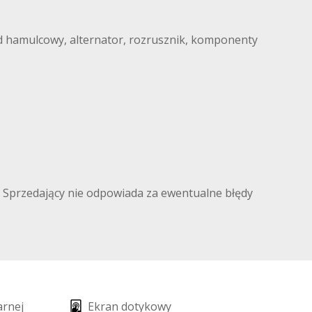
ad hamulcowy, alternator, rozrusznik, komponenty
go. Sprzedający nie odpowiada za ewentualne błędy
a
r
n
e
j
E
k
r
a
n
d
o
t
y
k
o
w
y