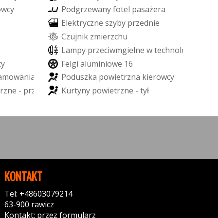
o
w
c
y
P
o
d
g
r
z
e
w
a
n
y
f
o
t
e
l
p
a
s
a
ż
e
r
a
E
l
e
k
t
r
y
c
z
n
e
s
z
y
b
y
p
r
z
e
d
n
i
e
C
z
u
j
n
i
k
z
m
i
e
r
z
c
h
u
L
a
m
p
y
p
r
z
e
c
i
w
m
g
i
e
l
n
e
w
t
e
c
h
n
o
l
o
g
i
i
L
E
D
c
y
F
e
l
g
i
a
l
u
m
i
n
i
o
w
e
1
6
a
m
o
w
a
n
i
a
P
o
d
u
s
z
k
a
p
o
w
i
e
t
r
z
n
a
k
i
e
r
o
w
c
y
r
z
n
e
-
p
r
z
ó
d
K
u
r
t
y
n
y
p
o
w
i
e
t
r
z
n
e
-
t
y
ł
KONTAKT
Tel: +48603079214
63-900 rawicz
Kontakt: przez formularz