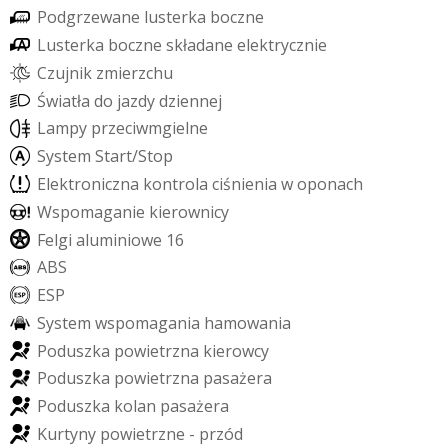
P
o
d
g
r
z
e
w
a
n
e
l
u
s
t
e
r
k
a
b
o
c
z
n
e
L
u
s
t
e
r
k
a
b
o
c
z
n
e
s
k
ł
a
d
a
n
e
e
l
e
k
t
r
y
c
z
n
i
e
C
z
u
j
n
i
k
z
m
i
e
r
z
c
h
u
Ś
w
i
a
t
ł
a
d
o
j
a
z
d
y
d
z
i
e
n
n
e
j
L
a
m
p
y
p
r
z
e
c
i
w
m
g
i
e
l
n
e
S
y
s
t
e
m
S
t
a
r
t
/
S
t
o
p
E
l
e
k
t
r
o
n
i
c
z
n
a
k
o
n
t
r
o
l
a
c
i
ś
n
i
e
n
i
a
w
o
p
o
n
a
c
h
W
s
p
o
m
a
g
a
n
i
e
k
i
e
r
o
w
n
i
c
y
F
e
l
g
i
a
l
u
m
i
n
i
o
w
e
1
6
A
B
S
E
S
P
S
y
s
t
e
m
w
s
p
o
m
a
g
a
n
i
a
h
a
m
o
w
a
n
i
a
P
o
d
u
s
z
k
a
p
o
w
i
e
t
r
z
n
a
k
i
e
r
o
w
c
y
P
o
d
u
s
z
k
a
p
o
w
i
e
t
r
z
n
a
p
a
s
a
ż
e
r
a
P
o
d
u
s
z
k
a
k
o
l
a
n
p
a
s
a
ż
e
r
a
K
u
r
t
y
n
y
p
o
w
i
e
t
r
z
n
e
-
p
r
z
ó
d