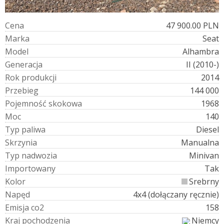
C
e
n
a
47 900.00 PLN
M
a
r
k
a
Seat
M
o
d
e
l
Alhambra
G
e
n
e
r
a
c
j
a
II (2010-)
R
o
k
p
r
o
d
u
k
c
j
i
2014
P
r
z
e
b
i
e
g
144 000
P
o
j
e
m
n
o
ś
ć
s
k
o
k
o
w
a
1968
M
o
c
140
T
y
p
p
a
l
i
w
a
Diesel
S
k
r
z
y
n
i
a
Manualna
T
y
p
n
a
d
w
o
z
i
a
Minivan
I
m
p
o
r
t
o
w
a
n
y
Tak
K
o
l
o
r
Srebrny
N
a
p
ę
d
4x4 (dołączany ręcznie)
E
m
i
s
j
a
c
o
2
158
K
r
a
j
p
o
c
h
o
d
z
e
n
i
a
Niemcy