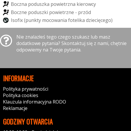
B
o
c
z
n
a
p
o
d
u
s
z
k
a
p
o
w
i
e
t
r
z
n
a
k
i
e
r
o
w
c
y
B
o
c
z
n
e
p
o
d
u
s
z
k
i
p
o
w
i
e
t
r
z
n
e
-
p
r
z
ó
d
I
s
o
f
i
x
(
p
u
n
k
t
y
m
o
c
o
w
a
n
i
a
f
o
t
e
l
i
k
a
d
z
i
e
c
i
ę
c
e
g
o
)
Nie znalazłeś tego czego szukasz lub masz
dodatkowe pytania? Skontaktuj się z nami, chętnie
odpowiemy na Twoje pytania.
INFORMACJE
Polityka prywatności
Polityka cookies
Klauzula informacyjna RODO
Reklamacje
GODZINY OTWARCIA