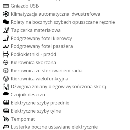
G
n
i
a
z
d
o
U
S
B
K
l
i
m
a
t
y
z
a
c
j
a
a
u
t
o
m
a
t
y
c
z
n
a
,
d
w
u
s
t
r
e
f
o
w
a
R
o
l
e
t
y
n
a
b
o
c
z
n
y
c
h
s
z
y
b
a
c
h
o
p
u
s
z
c
z
a
n
e
r
ę
c
z
n
i
e
T
a
p
i
c
e
r
k
a
m
a
t
e
r
i
a
ł
o
w
a
P
o
d
g
r
z
e
w
a
n
y
f
o
t
e
l
k
i
e
r
o
w
c
y
P
o
d
g
r
z
e
w
a
n
y
f
o
t
e
l
p
a
s
a
ż
e
r
a
P
o
d
ł
o
k
i
e
t
n
i
k
i
-
p
r
z
ó
d
K
i
e
r
o
w
n
i
c
a
s
k
ó
r
z
a
n
a
K
i
e
r
o
w
n
i
c
a
z
e
s
t
e
r
o
w
a
n
i
e
m
r
a
d
i
a
K
i
e
r
o
w
n
i
c
a
w
i
e
l
o
f
u
n
k
c
y
j
n
a
D
ź
w
i
g
n
i
a
z
m
i
a
n
y
b
i
e
g
ó
w
w
y
k
o
ń
c
z
o
n
a
s
k
ó
r
ą
C
z
u
j
n
i
k
d
e
s
z
c
z
u
E
l
e
k
t
r
y
c
z
n
e
s
z
y
b
y
p
r
z
e
d
n
i
e
E
l
e
k
t
r
y
c
z
n
e
s
z
y
b
y
t
y
l
n
e
T
e
m
p
o
m
a
t
L
u
s
t
e
r
k
a
b
o
c
z
n
e
u
s
t
a
w
i
a
n
e
e
l
e
k
t
r
y
c
z
n
i
e