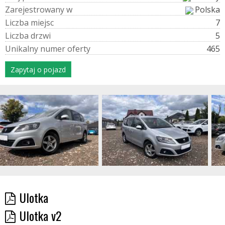
Z
a
r
e
j
e
s
t
r
o
w
a
n
y
w
Polska
L
i
c
z
b
a
m
i
e
j
s
c
7
L
i
c
z
b
a
d
r
z
w
i
5
U
n
i
k
a
l
n
y
n
u
m
e
r
o
f
e
r
t
y
465
Zapytaj o pojazd
Ulotka
Ulotka v2