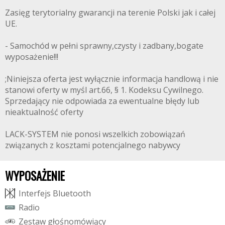
Zasięg terytorialny gwarancji na terenie Polski jak i całej
UE.
- Samochód w pełni sprawny,czysty i zadbany,bogate
wyposażenie!!!
;Niniejsza oferta jest wyłącznie informacja handlową i nie
stanowi oferty w myśl art.66, § 1. Kodeksu Cywilnego.
Sprzedający nie odpowiada za ewentualne błędy lub
nieaktualność oferty
LACK-SYSTEM nie ponosi wszelkich zobowiązań
związanych z kosztami potencjalnego nabywcy
WYPOSAŻENIE
I
n
t
e
r
f
e
j
s
B
l
u
e
t
o
o
t
h
R
a
d
i
o
Z
e
s
t
a
w
g
ł
o
ś
n
o
m
ó
w
i
ą
c
y