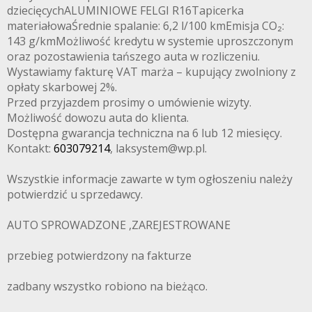
dziecięcychALUMINIOWE FELGI R16Tapicerka
materiałowaŚrednie spalanie: 6,2 l/100 kmEmisja CO₂:
143 g/kmMożliwość kredytu w systemie uproszczonym
oraz pozostawienia tańszego auta w rozliczeniu.
Wystawiamy fakturę VAT marża – kupujący zwolniony z
opłaty skarbowej 2%.
Przed przyjazdem prosimy o umówienie wizyty.
Możliwość dowozu auta do klienta.
Dostępna gwarancja techniczna na 6 lub 12 miesięcy.
Kontakt:
603079214
, laksystem@wp.pl.
Wszystkie informacje zawarte w tym ogłoszeniu należy
potwierdzić u sprzedawcy.
AUTO SPROWADZONE ,ZAREJESTROWANE
przebieg potwierdzony na fakturze
zadbany wszystko robiono na bieżąco.