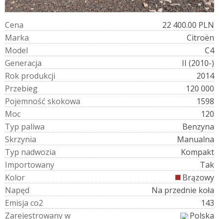
C
e
n
a
22 400.00 PLN
M
a
r
k
a
Citroën
M
o
d
e
l
C4
G
e
n
e
r
a
c
j
a
II (2010-)
R
o
k
p
r
o
d
u
k
c
j
i
2014
P
r
z
e
b
i
e
g
120 000
P
o
j
e
m
n
o
ś
ć
s
k
o
k
o
w
a
1598
M
o
c
120
T
y
p
p
a
l
i
w
a
Benzyna
S
k
r
z
y
n
i
a
Manualna
T
y
p
n
a
d
w
o
z
i
a
Kompakt
I
m
p
o
r
t
o
w
a
n
y
Tak
K
o
l
o
r
Brązowy
N
a
p
ę
d
Na przednie koła
E
m
i
s
j
a
c
o
2
143
Z
a
r
e
j
e
s
t
r
o
w
a
n
y
w
Polska