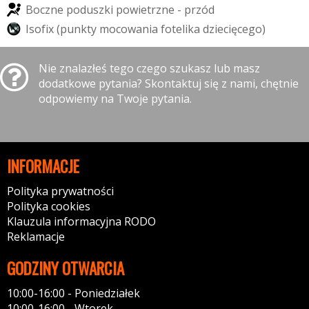
B
o
c
z
n
e
p
o
d
u
s
z
k
i
p
o
w
i
e
t
r
z
n
e
-
p
r
z
ó
d
I
s
o
f
i
x
(
p
u
n
k
t
y
m
o
c
o
w
a
n
i
a
f
o
t
e
l
i
k
a
d
z
i
e
c
i
ę
c
e
g
o
)
Nie znalazłeś tego czego szukasz lub masz
dodatkowe pytania? Skontaktuj się z nami, chętnie
odpowiemy na Twoje pytania.
INFORMACJE
Polityka prywatności
Polityka cookies
Klauzula informacyjna RODO
Reklamacje
GODZINY OTWARCIA
10:00-16:00 - Poniedziałek
10:00-16:00 - Wtorek