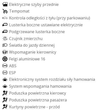
E
l
e
k
t
r
y
c
z
n
e
s
z
y
b
y
p
r
z
e
d
n
i
e
T
e
m
p
o
m
a
t
K
o
n
t
r
o
l
a
o
d
l
e
g
ł
o
ś
c
i
z
t
y
ł
u
(
p
r
z
y
p
a
r
k
o
w
a
n
i
u
)
L
u
s
t
e
r
k
a
b
o
c
z
n
e
u
s
t
a
w
i
a
n
e
e
l
e
k
t
r
y
c
z
n
i
e
P
o
d
g
r
z
e
w
a
n
e
l
u
s
t
e
r
k
a
b
o
c
z
n
e
C
z
u
j
n
i
k
z
m
i
e
r
z
c
h
u
Ś
w
i
a
t
ł
a
d
o
j
a
z
d
y
d
z
i
e
n
n
e
j
W
s
p
o
m
a
g
a
n
i
e
k
i
e
r
o
w
n
i
c
y
F
e
l
g
i
a
l
u
m
i
n
i
o
w
e
1
6
A
B
S
E
S
P
E
l
e
k
t
r
o
n
i
c
z
n
y
s
y
s
t
e
m
r
o
z
d
z
i
a
ł
u
s
i
ł
y
h
a
m
o
w
a
n
i
a
S
y
s
t
e
m
w
s
p
o
m
a
g
a
n
i
a
h
a
m
o
w
a
n
i
a
P
o
d
u
s
z
k
a
p
o
w
i
e
t
r
z
n
a
k
i
e
r
o
w
c
y
P
o
d
u
s
z
k
a
p
o
w
i
e
t
r
z
n
a
p
a
s
a
ż
e
r
a
K
u
r
t
y
n
y
p
o
w
i
e
t
r
z
n
e
-
p
r
z
ó
d