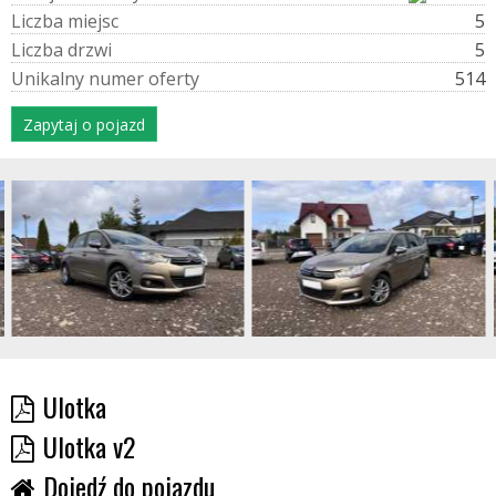
L
i
c
z
b
a
m
i
e
j
s
c
5
L
i
c
z
b
a
d
r
z
w
i
5
U
n
i
k
a
l
n
y
n
u
m
e
r
o
f
e
r
t
y
514
Zapytaj o pojazd
Ulotka
Ulotka v2
Dojedź do pojazdu