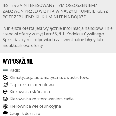
JESTEŚ ZAINTERESOWANY TYM OGŁOSZENIEM?
ZADZWOŃ PRZED WIZYTĄ W NASZYM KOMISIE, GDYŻ
POTRZEBUJEMY KILKU MINUT NA DOJAZD...
;Niniejsza oferta jest wyłącznie informacja handlową i nie
stanowi oferty w myśl art.66, § 1. Kodeksu Cywilnego.
Sprzedający nie odpowiada za ewentualne błędy lub
nieaktualność oferty
WYPOSAŻENIE
R
a
d
i
o
K
l
i
m
a
t
y
z
a
c
j
a
a
u
t
o
m
a
t
y
c
z
n
a
,
d
w
u
s
t
r
e
f
o
w
a
T
a
p
i
c
e
r
k
a
m
a
t
e
r
i
a
ł
o
w
a
K
i
e
r
o
w
n
i
c
a
s
k
ó
r
z
a
n
a
K
i
e
r
o
w
n
i
c
a
z
e
s
t
e
r
o
w
a
n
i
e
m
r
a
d
i
a
K
i
e
r
o
w
n
i
c
a
w
i
e
l
o
f
u
n
k
c
y
j
n
a
C
z
u
j
n
i
k
d
e
s
z
c
z
u