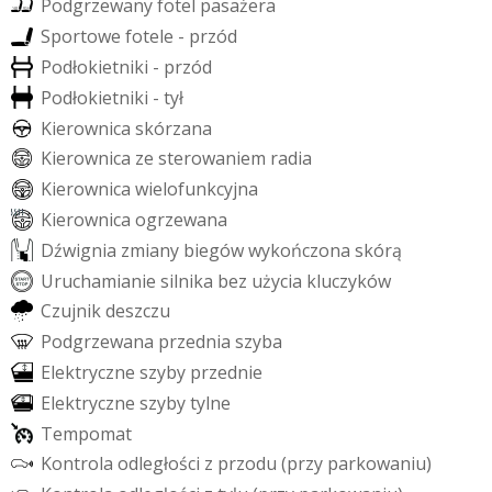
P
o
d
g
r
z
e
w
a
n
y
f
o
t
e
l
p
a
s
a
ż
e
r
a
S
p
o
r
t
o
w
e
f
o
t
e
l
e
-
p
r
z
ó
d
P
o
d
ł
o
k
i
e
t
n
i
k
i
-
p
r
z
ó
d
P
o
d
ł
o
k
i
e
t
n
i
k
i
-
t
y
ł
K
i
e
r
o
w
n
i
c
a
s
k
ó
r
z
a
n
a
K
i
e
r
o
w
n
i
c
a
z
e
s
t
e
r
o
w
a
n
i
e
m
r
a
d
i
a
K
i
e
r
o
w
n
i
c
a
w
i
e
l
o
f
u
n
k
c
y
j
n
a
K
i
e
r
o
w
n
i
c
a
o
g
r
z
e
w
a
n
a
D
ź
w
i
g
n
i
a
z
m
i
a
n
y
b
i
e
g
ó
w
w
y
k
o
ń
c
z
o
n
a
s
k
ó
r
ą
U
r
u
c
h
a
m
i
a
n
i
e
s
i
l
n
i
k
a
b
e
z
u
ż
y
c
i
a
k
l
u
c
z
y
k
ó
w
C
z
u
j
n
i
k
d
e
s
z
c
z
u
P
o
d
g
r
z
e
w
a
n
a
p
r
z
e
d
n
i
a
s
z
y
b
a
E
l
e
k
t
r
y
c
z
n
e
s
z
y
b
y
p
r
z
e
d
n
i
e
E
l
e
k
t
r
y
c
z
n
e
s
z
y
b
y
t
y
l
n
e
T
e
m
p
o
m
a
t
K
o
n
t
r
o
l
a
o
d
l
e
g
ł
o
ś
c
i
z
p
r
z
o
d
u
(
p
r
z
y
p
a
r
k
o
w
a
n
i
u
)