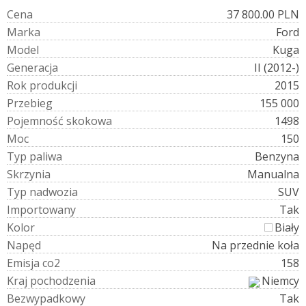
C
e
n
a
37 800.00 PLN
M
a
r
k
a
Ford
M
o
d
e
l
Kuga
G
e
n
e
r
a
c
j
a
II (2012-)
R
o
k
p
r
o
d
u
k
c
j
i
2015
P
r
z
e
b
i
e
g
155 000
P
o
j
e
m
n
o
ś
ć
s
k
o
k
o
w
a
1498
M
o
c
150
T
y
p
p
a
l
i
w
a
Benzyna
S
k
r
z
y
n
i
a
Manualna
T
y
p
n
a
d
w
o
z
i
a
SUV
I
m
p
o
r
t
o
w
a
n
y
Tak
K
o
l
o
r
Biały
N
a
p
ę
d
Na przednie koła
E
m
i
s
j
a
c
o
2
158
K
r
a
j
p
o
c
h
o
d
z
e
n
i
a
Niemcy
B
e
z
w
y
p
a
d
k
o
w
y
Tak