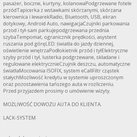
pasażer, boczne, kurtyny, kolanowaPodgrzewane fotele
przódTapicerka z wstawkami skórzanymi, skórzana
kierownica i lewarekRadio, Bluetooth, USB, ekran
dotykowy, Android Auto, nawigacjaCzujniki parkowania
przod i tył-sam parkujepodgrzewana przednia
szybaTempomat, ogranicznik prędkości, asystent
ruszania pod góręLED: światła do jazdy dziennej,
oświetlenie wnętrzaPodłokietnik przód i tyłElektryczne
szyby przód i tył, lusterka podgrzewane, składane i
regulowane elektrycznieCzujnik deszczu, automatyczne
światłaMocowania ISOFIX, system eCallFiltr cząstek
stałychMożliwość kredytu w systemie uproszczonym
oraz pozostawienia tańszego auta w rozliczeniu.
Przed przyjazdem prosimy o umówienie wizyty.
MOŻLIWOŚĆ DOWOZU AUTA DO KLIENTA.
LACK-SYSTEM