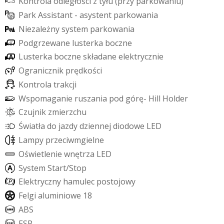
K
o
n
t
r
o
l
a
o
d
l
e
g
ł
o
ś
c
i
z
t
y
ł
u
(
p
r
z
y
p
a
r
k
o
w
a
n
i
u
)
P
a
r
k
A
s
s
i
s
t
a
n
t
-
a
s
y
s
t
e
n
t
p
a
r
k
o
w
a
n
i
a
N
i
e
z
a
l
e
ż
n
y
s
y
s
t
e
m
p
a
r
k
o
w
a
n
i
a
P
o
d
g
r
z
e
w
a
n
e
l
u
s
t
e
r
k
a
b
o
c
z
n
e
L
u
s
t
e
r
k
a
b
o
c
z
n
e
s
k
ł
a
d
a
n
e
e
l
e
k
t
r
y
c
z
n
i
e
O
g
r
a
n
i
c
z
n
i
k
p
r
ę
d
k
o
ś
c
i
K
o
n
t
r
o
l
a
t
r
a
k
c
j
i
W
s
p
o
m
a
g
a
n
i
e
r
u
s
z
a
n
i
a
p
o
d
g
ó
r
ę
-
H
i
l
l
H
o
l
d
e
r
C
z
u
j
n
i
k
z
m
i
e
r
z
c
h
u
Ś
w
i
a
t
ł
a
d
o
j
a
z
d
y
d
z
i
e
n
n
e
j
d
i
o
d
o
w
e
L
E
D
L
a
m
p
y
p
r
z
e
c
i
w
m
g
i
e
l
n
e
O
ś
w
i
e
t
l
e
n
i
e
w
n
ę
t
r
z
a
L
E
D
S
y
s
t
e
m
S
t
a
r
t
/
S
t
o
p
E
l
e
k
t
r
y
c
z
n
y
h
a
m
u
l
e
c
p
o
s
t
o
j
o
w
y
F
e
l
g
i
a
l
u
m
i
n
i
o
w
e
1
8
A
B
S
E
S
P