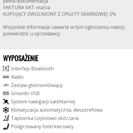
pełna dokumentacja
FAKTURA VAT-marża
KUPUJĄCY ZWOLNIONY Z OPŁATY SKARBOWEJ-2%
Wszystkie informacje zawarte w tym ogłoszeniu należy
potwierdzić u sprzedawcy.
WYPOSAŻENIE
I
n
t
e
r
f
e
j
s
B
l
u
e
t
o
o
t
h
R
a
d
i
o
Z
e
s
t
a
w
g
ł
o
ś
n
o
m
ó
w
i
ą
c
y
G
n
i
a
z
d
o
U
S
B
S
y
s
t
e
m
n
a
w
i
g
a
c
j
i
s
a
t
e
l
i
t
a
r
n
e
j
K
l
i
m
a
t
y
z
a
c
j
a
a
u
t
o
m
a
t
y
c
z
n
a
,
d
w
u
s
t
r
e
f
o
w
a
T
a
p
i
c
e
r
k
a
c
z
ę
ś
c
i
o
w
o
s
k
ó
r
z
a
n
a
P
o
d
g
r
z
e
w
a
n
y
f
o
t
e
l
k
i
e
r
o
w
c
y