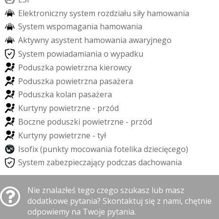
E
l
e
k
t
r
o
n
i
c
z
n
y
s
y
s
t
e
m
r
o
z
d
z
i
a
ł
u
s
i
ł
y
h
a
m
o
w
a
n
i
a
S
y
s
t
e
m
w
s
p
o
m
a
g
a
n
i
a
h
a
m
o
w
a
n
i
a
A
k
t
y
w
n
y
a
s
y
s
t
e
n
t
h
a
m
o
w
a
n
i
a
a
w
a
r
y
j
n
e
g
o
S
y
s
t
e
m
p
o
w
i
a
d
a
m
i
a
n
i
a
o
w
y
p
a
d
k
u
P
o
d
u
s
z
k
a
p
o
w
i
e
t
r
z
n
a
k
i
e
r
o
w
c
y
P
o
d
u
s
z
k
a
p
o
w
i
e
t
r
z
n
a
p
a
s
a
ż
e
r
a
P
o
d
u
s
z
k
a
k
o
l
a
n
p
a
s
a
ż
e
r
a
K
u
r
t
y
n
y
p
o
w
i
e
t
r
z
n
e
-
p
r
z
ó
d
B
o
c
z
n
e
p
o
d
u
s
z
k
i
p
o
w
i
e
t
r
z
n
e
-
p
r
z
ó
d
K
u
r
t
y
n
y
p
o
w
i
e
t
r
z
n
e
-
t
y
ł
I
s
o
f
i
x
(
p
u
n
k
t
y
m
o
c
o
w
a
n
i
a
f
o
t
e
l
i
k
a
d
z
i
e
c
i
ę
c
e
g
o
)
S
y
s
t
e
m
z
a
b
e
z
p
i
e
c
z
a
j
ą
c
y
p
o
d
c
z
a
s
d
a
c
h
o
w
a
n
i
a
Nie znalazłeś tego czego szukasz lub masz
dodatkowe pytania? Skontaktuj się z nami, chętnie
odpowiemy na Twoje pytania.