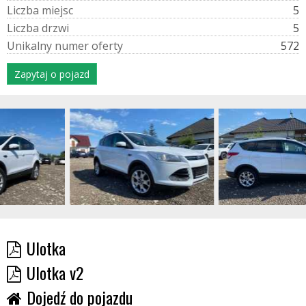
L
i
c
z
b
a
m
i
e
j
s
c
5
L
i
c
z
b
a
d
r
z
w
i
5
U
n
i
k
a
l
n
y
n
u
m
e
r
o
f
e
r
t
y
572
Zapytaj o pojazd
Ulotka
Ulotka v2
Dojedź do pojazdu