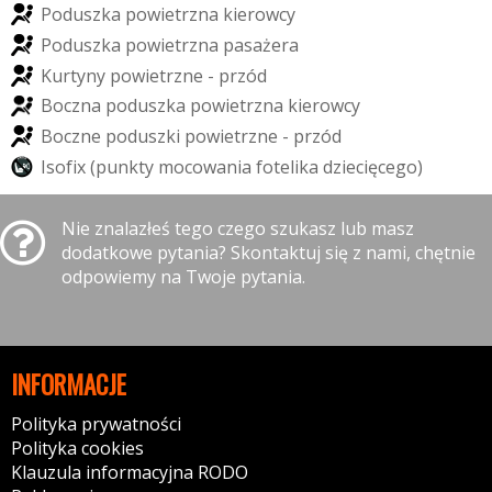
P
o
d
u
s
z
k
a
p
o
w
i
e
t
r
z
n
a
k
i
e
r
o
w
c
y
P
o
d
u
s
z
k
a
p
o
w
i
e
t
r
z
n
a
p
a
s
a
ż
e
r
a
K
u
r
t
y
n
y
p
o
w
i
e
t
r
z
n
e
-
p
r
z
ó
d
B
o
c
z
n
a
p
o
d
u
s
z
k
a
p
o
w
i
e
t
r
z
n
a
k
i
e
r
o
w
c
y
B
o
c
z
n
e
p
o
d
u
s
z
k
i
p
o
w
i
e
t
r
z
n
e
-
p
r
z
ó
d
I
s
o
f
i
x
(
p
u
n
k
t
y
m
o
c
o
w
a
n
i
a
f
o
t
e
l
i
k
a
d
z
i
e
c
i
ę
c
e
g
o
)
Nie znalazłeś tego czego szukasz lub masz
dodatkowe pytania? Skontaktuj się z nami, chętnie
odpowiemy na Twoje pytania.
INFORMACJE
Polityka prywatności
Polityka cookies
Klauzula informacyjna RODO