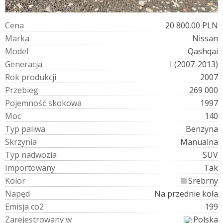
C
e
n
a
20 800.00 PLN
M
a
r
k
a
Nissan
M
o
d
e
l
Qashqai
G
e
n
e
r
a
c
j
a
I (2007-2013)
R
o
k
p
r
o
d
u
k
c
j
i
2007
P
r
z
e
b
i
e
g
269 000
P
o
j
e
m
n
o
ś
ć
s
k
o
k
o
w
a
1997
M
o
c
140
T
y
p
p
a
l
i
w
a
Benzyna
S
k
r
z
y
n
i
a
Manualna
T
y
p
n
a
d
w
o
z
i
a
SUV
I
m
p
o
r
t
o
w
a
n
y
Tak
K
o
l
o
r
Srebrny
N
a
p
ę
d
Na przednie koła
E
m
i
s
j
a
c
o
2
199
Z
a
r
e
j
e
s
t
r
o
w
a
n
y
w
Polska