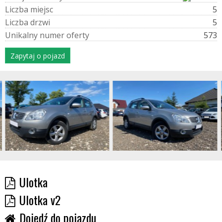
L
i
c
z
b
a
m
i
e
j
s
c
5
L
i
c
z
b
a
d
r
z
w
i
5
U
n
i
k
a
l
n
y
n
u
m
e
r
o
f
e
r
t
y
573
Zapytaj o pojazd
Ulotka
Ulotka v2
Dojedź do pojazdu