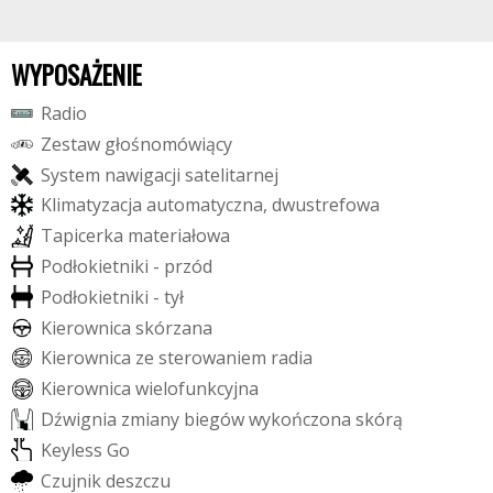
WYPOSAŻENIE
R
a
d
i
o
Z
e
s
t
a
w
g
ł
o
ś
n
o
m
ó
w
i
ą
c
y
S
y
s
t
e
m
n
a
w
i
g
a
c
j
i
s
a
t
e
l
i
t
a
r
n
e
j
K
l
i
m
a
t
y
z
a
c
j
a
a
u
t
o
m
a
t
y
c
z
n
a
,
d
w
u
s
t
r
e
f
o
w
a
T
a
p
i
c
e
r
k
a
m
a
t
e
r
i
a
ł
o
w
a
P
o
d
ł
o
k
i
e
t
n
i
k
i
-
p
r
z
ó
d
P
o
d
ł
o
k
i
e
t
n
i
k
i
-
t
y
ł
K
i
e
r
o
w
n
i
c
a
s
k
ó
r
z
a
n
a
K
i
e
r
o
w
n
i
c
a
z
e
s
t
e
r
o
w
a
n
i
e
m
r
a
d
i
a
K
i
e
r
o
w
n
i
c
a
w
i
e
l
o
f
u
n
k
c
y
j
n
a
D
ź
w
i
g
n
i
a
z
m
i
a
n
y
b
i
e
g
ó
w
w
y
k
o
ń
c
z
o
n
a
s
k
ó
r
ą
K
e
y
l
e
s
s
G
o
C
z
u
j
n
i
k
d
e
s
z
c
z
u