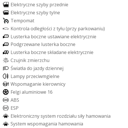
E
l
e
k
t
r
y
c
z
n
e
s
z
y
b
y
p
r
z
e
d
n
i
e
E
l
e
k
t
r
y
c
z
n
e
s
z
y
b
y
t
y
l
n
e
T
e
m
p
o
m
a
t
K
o
n
t
r
o
l
a
o
d
l
e
g
ł
o
ś
c
i
z
t
y
ł
u
(
p
r
z
y
p
a
r
k
o
w
a
n
i
u
)
L
u
s
t
e
r
k
a
b
o
c
z
n
e
u
s
t
a
w
i
a
n
e
e
l
e
k
t
r
y
c
z
n
i
e
P
o
d
g
r
z
e
w
a
n
e
l
u
s
t
e
r
k
a
b
o
c
z
n
e
L
u
s
t
e
r
k
a
b
o
c
z
n
e
s
k
ł
a
d
a
n
e
e
l
e
k
t
r
y
c
z
n
i
e
C
z
u
j
n
i
k
z
m
i
e
r
z
c
h
u
Ś
w
i
a
t
ł
a
d
o
j
a
z
d
y
d
z
i
e
n
n
e
j
L
a
m
p
y
p
r
z
e
c
i
w
m
g
i
e
l
n
e
W
s
p
o
m
a
g
a
n
i
e
k
i
e
r
o
w
n
i
c
y
F
e
l
g
i
a
l
u
m
i
n
i
o
w
e
1
6
A
B
S
E
S
P
E
l
e
k
t
r
o
n
i
c
z
n
y
s
y
s
t
e
m
r
o
z
d
z
i
a
ł
u
s
i
ł
y
h
a
m
o
w
a
n
i
a
S
y
s
t
e
m
w
s
p
o
m
a
g
a
n
i
a
h
a
m
o
w
a
n
i
a