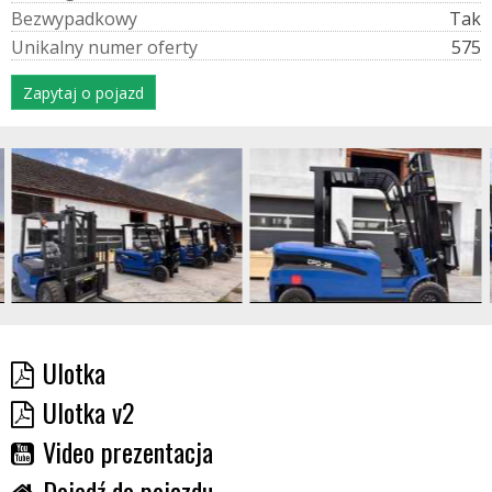
B
e
z
w
y
p
a
d
k
o
w
y
Tak
U
n
i
k
a
l
n
y
n
u
m
e
r
o
f
e
r
t
y
575
Zapytaj o pojazd
Ulotka
Ulotka v2
Video prezentacja
Dojedź do pojazdu