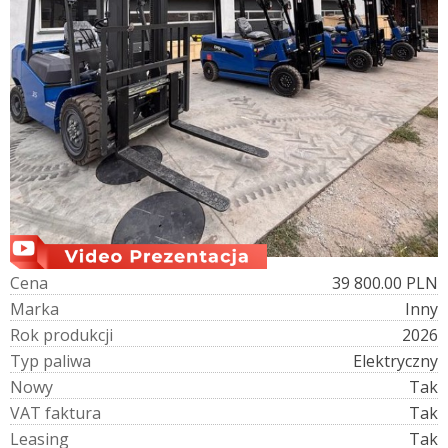
C
e
n
a
39 800.00 PLN
M
a
r
k
a
Inny
R
o
k
p
r
o
d
u
k
c
j
i
2026
T
y
p
p
a
l
i
w
a
Elektryczny
N
o
w
y
Tak
V
A
T
f
a
k
t
u
r
a
Tak
L
e
a
s
i
n
g
Tak